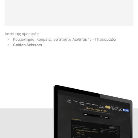
Αετοί της ομορφιάς
Κομμωτήρια, Κουρεία, Ινστιτούτα Αισθητικής - Πτολεμαιδα
Golden Scissors