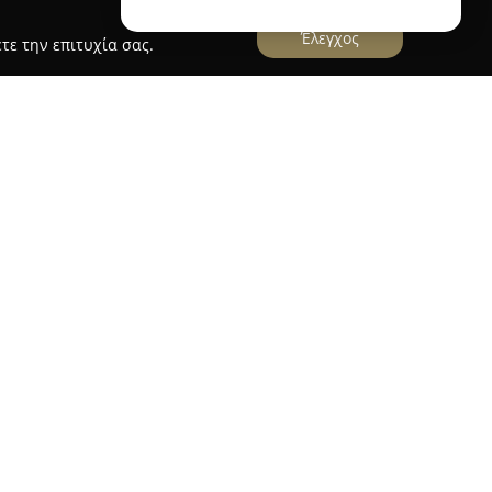
Έλεγχος
τε την επιτυχία σας.
 Salon
εδρεύει στην περιοχή της Αγυιάς στην
9, και ξεχωρίζει ως γνωστός προορισμός για
ν. Έχει αποκτήσει αξιοσημείωτη φήμη χάρη στην
ν που προσφέρει και την εμπιστοσύνη που έχει
ης. Διαθέτει μια ευρεία γκάμα επιλογών με στόχο
αφορά την περιποίηση των άκρων.
ραγματοποιούνται εξειδικευμένες τεχνικές
 συμβάλλουν τόσο στην αισθητική όσο και στην
μα πακέτα περιλαμβάνουν μανικιούρ με απλό ή