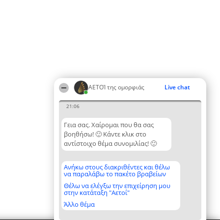
ΑΕΤΟΊ της ομορφιάς
Live chat
21:06
Γεια σας. Χαίρομαι που θα σας
βοηθήσω! 🙂 Κάντε κλικ στο
αντίστοιχο θέμα συνομιλίας! 🙂
Ανήκω στους διακριθέντες και θέλω
να παραλάβω το πακέτο βραβείων
Θέλω να ελέγξω την επιχείρηση μου
στην κατάταξη "Αετοί"
Άλλο θέμα