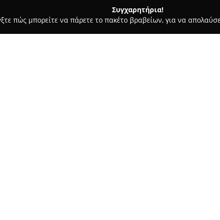
Συγχαρητήρια!
γξτε πώς μπορείτε να πάρετε το πακέτο βραβείων, για να απολαύσε
ιτούτα Αισθητικής - Πατρα
Golden Dust Nail Salon
Σχετικά με την εταιρεία:
Η επιχείρηση
Golden Dust Nail
Πάτρα, στην οδό Θερμοπυλών 4
υπηρεσίες περιποίησης νυχιώ
υψηλή ποιότητα των υπηρεσιώ
Δείτε περισσότερα >>
αναπτύξει με το πελατολόγιό τ
να καλύψει κάθε ανάγκη που 
Στο Golden Dust Nail Salon, π
μανικιούρ και πεντικιούρ που
υγεία των νυχιών. Τα διαθέσι