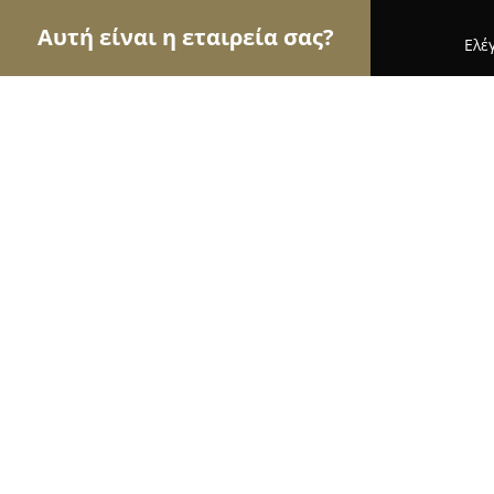
Αυτή είναι η εταιρεία σας?
Ελέ
Αετοί της ομορφιάς
Κομμωτήρια, Κουρεία, Ινστ
Golden Dust Nail Salon
10
(44)
Πατρα, Θερμοπυλών 49
Εμφάνιση αριθμού τηλεφώνου