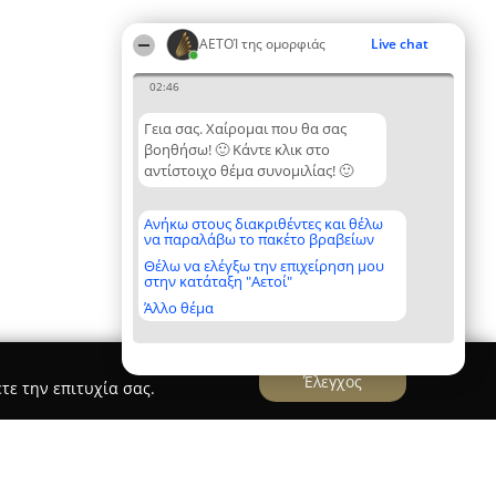
ΑΕΤΟΊ της ομορφιάς
Live chat
02:46
Γεια σας. Χαίρομαι που θα σας
βοηθήσω! 🙂 Κάντε κλικ στο
αντίστοιχο θέμα συνομιλίας! 🙂
Ανήκω στους διακριθέντες και θέλω
να παραλάβω το πακέτο βραβείων
Θέλω να ελέγξω την επιχείρηση μου
στην κατάταξη "Αετοί"
Άλλο θέμα
Έλεγχος
τε την επιτυχία σας.
εωργία