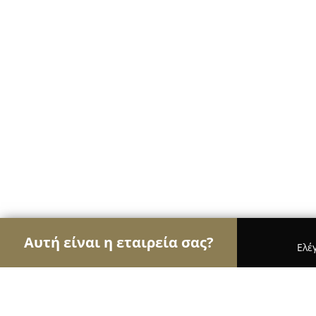
Αυτή είναι η εταιρεία σας?
Ελέ
Αετοί της ομορφιάς
Κομμωτήρια, Κουρεία, Ινστ