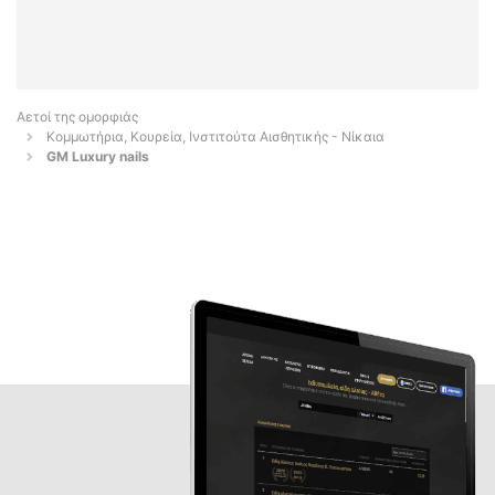
Αετοί της ομορφιάς
Κομμωτήρια, Κουρεία, Ινστιτούτα Αισθητικής - Νίκαια
GM Luxury nails