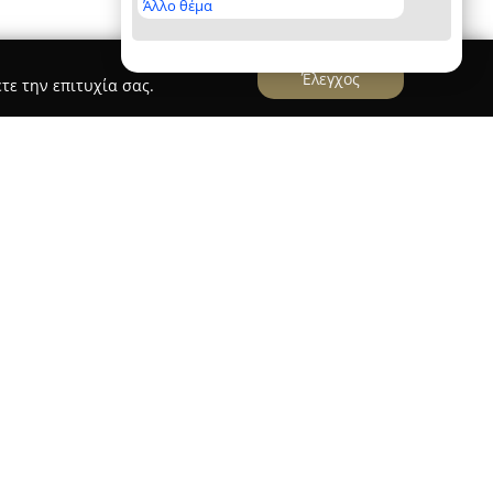
Άλλο θέμα
Έλεγχος
τε την επιτυχία σας.
ονος χώρος ομορφιάς που δραστηριοποιείται στο
κεντρο την παροχή υψηλού επιπέδου υπηρεσιών
ριποίησης. Με έδρα στην οδό Μεσσήνης 20, η
ωμένη γκάμα θεραπειών, με στόχο την ενίσχυση
πελάτη.
ν αισθητική των νυχιών, ενώ το GLOW Up
μένες υπηρεσίες του, συμπεριλαμβανομένων του
πα πεντικιούρ, προσφέροντας στιγμές χαλάρωσης