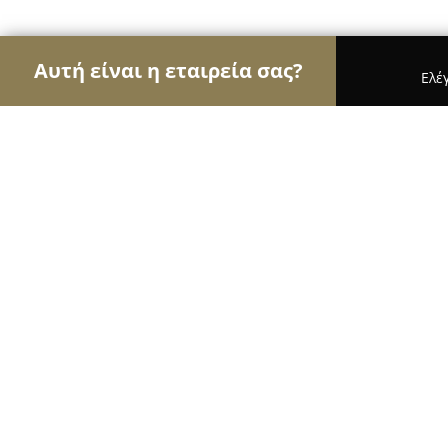
Αυτή είναι η εταιρεία σας?
Ελέ
Αετοί της ομορφιάς
Κομμωτήρια, Κουρεία, Ινστ
GLOW Up
10
(41)
Καλαμάτα, Μεσσήνης 20