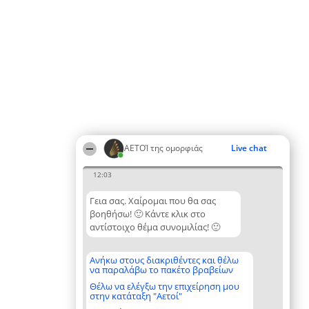
ΑΕΤΟΊ της ομορφιάς
Live chat
12:03
Γεια σας. Χαίρομαι που θα σας
βοηθήσω! 🙂 Κάντε κλικ στο
αντίστοιχο θέμα συνομιλίας! 🙂
Ανήκω στους διακριθέντες και θέλω
να παραλάβω το πακέτο βραβείων
Θέλω να ελέγξω την επιχείρηση μου
στην κατάταξη "Αετοί"