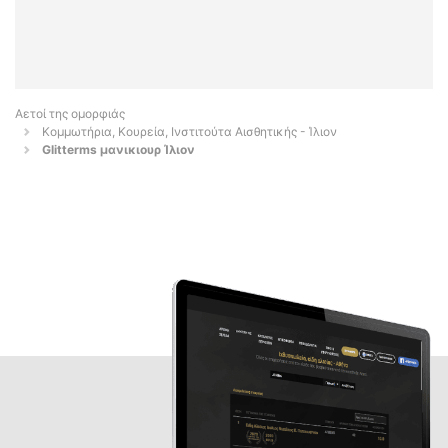
Αετοί της ομορφιάς
Κομμωτήρια, Κουρεία, Ινστιτούτα Αισθητικής - Ίλιον
Glitterms μανικιουρ Ίλιον