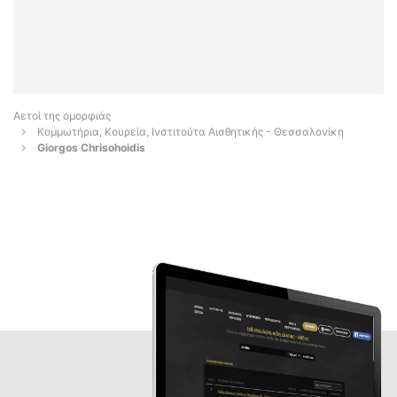
Αετοί της ομορφιάς
Κομμωτήρια, Κουρεία, Ινστιτούτα Αισθητικής - Θεσσαλονίκη
Giorgos Chrisohoidis