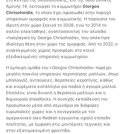
Αμύνης 14, λειτουργεί το κομμωτήριο
Giorgos
Chrisohoidis
, το οποίο έχει αφοσιωθεί στην παροχή
υπηρεσιών ομορφιάς και κομμωτικής. Η παρουσία του
ιδρυτή στον χώρο ξεκινά το 2008, ενώ το 2014 το
σαλόνι επεκτάθηκε, αναπτύσσοντας την αλυσίδα
«hairplayers by George Chrisohoidis», που απέκτησε
ιδιαίτερη θέση στον χώρο της ομορφιάς. Από το 2022, ο
συγκεκριμένος χώρος προσφέρει στο κοινό
εξειδικευμένες υπηρεσίες κομμωτηρίου.
Η έμπειρη ομάδα του «Giorgos Chrisohoidis» παρέχει
μεγάλη ποικιλία υπηρεσιών περιποίησης μαλλιών, όπως
μπαλαγιάζ, ανταύγειες, θεραπείες κερατίνης, καθώς
και κουρέματα κατάλληλα για παιδιά ή σγουρά μαλλιά.
Επιπλέον, είναι δυνατή η θεραπεία μαλλιών και η
δημιουργία dreadlocks. Η συνεχής εκπαίδευση του
προσωπικού μέσα από σεμινάρια σε διάφορες
ευρωπαϊκές χώρες και η συνεργασία με τον
αμερικανικό οίκο Redken εγγυώνται υψηλό επίπεδο
ποιότητας, με έμφαση στις μοντέρνες τεχνικές και
στην εξατομικευμένη φροντίδα.