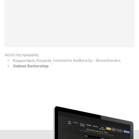
Αετοί της ομορφιάς
Κομμωτήρια, Κουρεία, Ινστιτούτα Αισθητικής - Θεσσαλονίκη
Galinos Barbershop