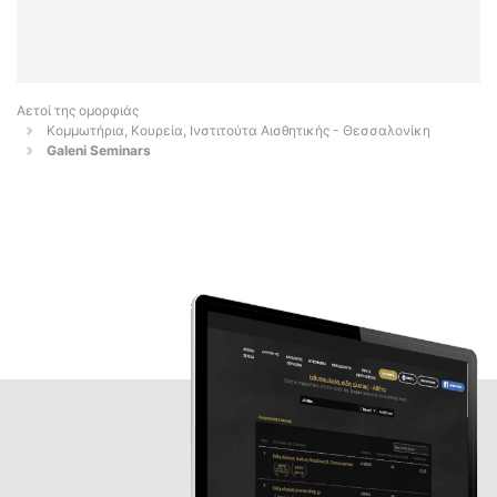
Αετοί της ομορφιάς
Κομμωτήρια, Κουρεία, Ινστιτούτα Αισθητικής - Θεσσαλονίκη
Galeni Seminars