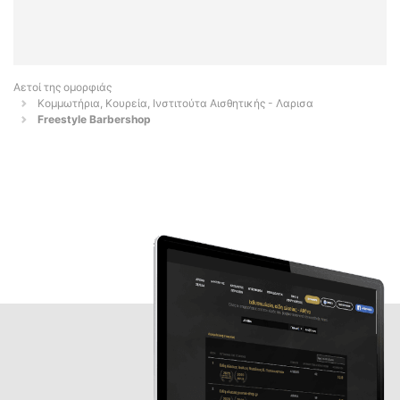
Αετοί της ομορφιάς
Κομμωτήρια, Κουρεία, Ινστιτούτα Αισθητικής - Λαρισα
Freestyle Barbershop