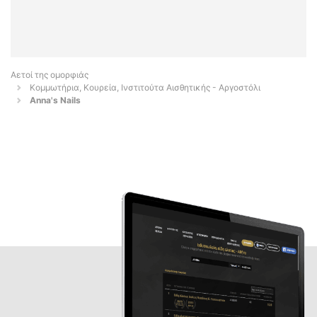
Αετοί της ομορφιάς
Κομμωτήρια, Κουρεία, Ινστιτούτα Αισθητικής - Αργοστόλι
Anna's Nails