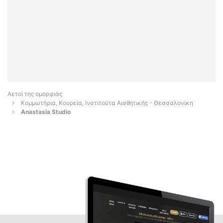
Αετοί της ομορφιάς
Κομμωτήρια, Κουρεία, Ινστιτούτα Αισθητικής - Θεσσαλονίκη
Anastasia Studio