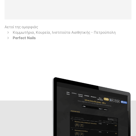
Αετοί της ομορφιάς
Κομμωτήρια, Κουρεία, Ινστιτούτα Αισθητικής - Πετρούπολη
Perfect Nails