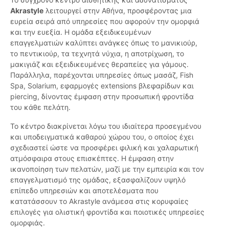
Akrastyle
λειτουργεί στην Αθήνα, προσφέροντας μια
ευρεία σειρά από υπηρεσίες που αφορούν την ομορφιά
και την ευεξία. Η ομάδα εξειδικευμένων
επαγγελματιών καλύπτει ανάγκες όπως το μανικιούρ,
το πεντικιούρ, τα τεχνητά νύχια, η αποτρίχωση, το
μακιγιάζ και εξειδικευμένες θεραπείες για γάμους.
Παράλληλα, παρέχονται υπηρεσίες όπως μασάζ, Fish
Spa, Solarium, εφαρμογές extensions βλεφαρίδων και
piercing, δίνοντας έμφαση στην προσωπική φροντίδα
του κάθε πελάτη.
Το κέντρο διακρίνεται λόγω του ιδιαίτερα προσεγμένου
και υποδειγματικά καθαρού χώρου του, ο οποίος έχει
σχεδιαστεί ώστε να προσφέρει φιλική και χαλαρωτική
ατμόσφαιρα στους επισκέπτες. Η έμφαση στην
ικανοποίηση των πελατών, μαζί με την εμπειρία και τον
επαγγελματισμό της ομάδας, εξασφαλίζουν υψηλό
επίπεδο υπηρεσιών και αποτελέσματα που
κατατάσσουν το Akrastyle ανάμεσα στις κορυφαίες
επιλογές για ολιστική φροντίδα και ποιοτικές υπηρεσίες
ομορφιάς.