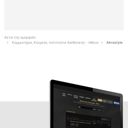
Αετοί της ομορφιάς
Κομμωτήρια, Κουρεία, Ινστιτούτα Αισθητικής - Αθήνα
Akrastyle