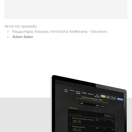
Αετοί της ομορφιάς
Κομμωτήρια, Κουρεία, Ινστιτούτα Αισθητικής - Ελευσίνα
Adam Salon