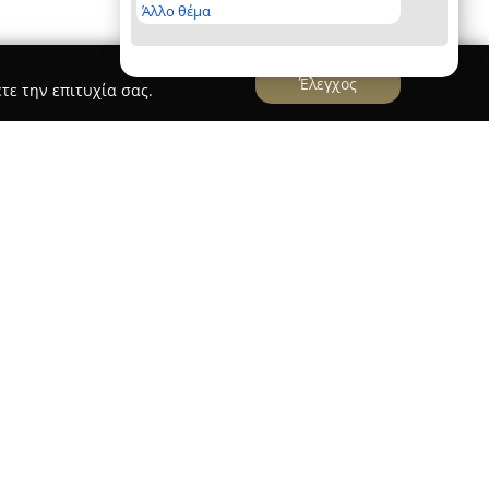
Άλλο θέμα
Έλεγχος
τε την επιτυχία σας.
την κεντρική περιοχή της Αθήνας, στην οδό
λειτουργεί ως σύγχρονο κομμωτήριο και barber
α υπηρεσιών που ανταποκρίνονται σε διάφορες
ίησης, συμπεριλαμβανομένων των ανδρικών
, ειδικών περιποιήσεων γενειάδας αλλά και
εται μέσω υπηρεσιών όπως το Premium Beard