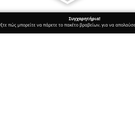
Συγχαρητήρια!
γξτε πώς μπορείτε να πάρετε το πακέτο βραβείων, για να απολαύσε
ιτούτα Αισθητικής - Αθήνα
4u cut and shave
Σχετικά με την εταιρεία:
Το
4u cut and shave
εδρεύει σ
Πόντου 48-50 στα Ιλίσια, και 
shop. Παρέχει ένα ευρύ φάσμ
ανάγκες ομορφιάς και περιπο
Δείτε περισσότερα >>
κομψών κουρεμάτων, buzz cuts
παιδικών κουρεμάτων.
Η εμπειρία στον χώρο ενισχύ