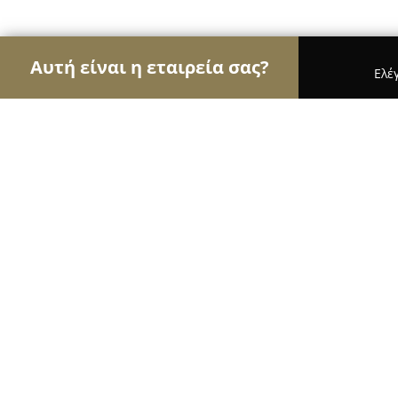
Αυτή είναι η εταιρεία σας?
Ελέ
Αετοί της ομορφιάς
Κομμωτήρια, Κουρεία, Ινστ
4u cut and shave
9.6
(61)
Αθήνα, Athens