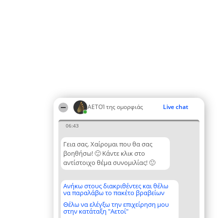
ΑΕΤΟΊ της ομορφιάς
Live chat
06:43
Γεια σας. Χαίρομαι που θα σας
βοηθήσω! 🙂 Κάντε κλικ στο
αντίστοιχο θέμα συνομιλίας! 🙂
Ανήκω στους διακριθέντες και θέλω
να παραλάβω το πακέτο βραβείων
Θέλω να ελέγξω την επιχείρηση μου
στην κατάταξη "Αετοί"