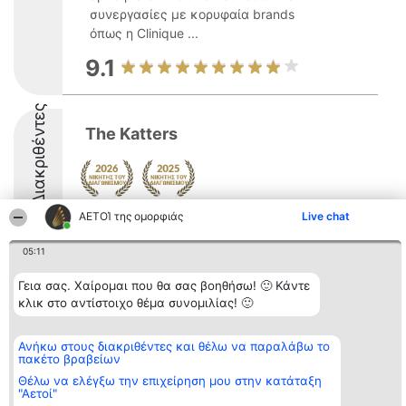
συνεργασίες με κορυφαία brands
όπως η Clinique ...
9.1
Διακριθέντες
The Katters
ΑΕΤΟΊ της ομορφιάς
Live chat
9.1
05:11
Γεια σας. Χαίρομαι που θα σας βοηθήσω! 🙂 Κάντε
Διοργανωτής της
Κατάταξη
Επικοινωνία
κατάταξης
Διακριθέντες
Επικοινωνία
κλικ στο αντίστοιχο θέμα συνομιλίας! 🙂
BEAUTIFUL COMPANY
Λίστα όλων
Μονοπρόσωπη ΙΚΕ
των
ΤΗΛ. ΕΠΙΚΟΙΝΩΝΙΑΣ:
διακριθέντων
Ανήκω στους διακριθέντες και θέλω να παραλάβω το
2104128019
Μεθοδολογία
πακέτο βραβείων
email:
Όροι &
Θέλω να ελέγξω την επιχείρηση μου στην κατάταξη
aetoi@beautifulcompany.co
προϋποθέσεις
"Αετοί"
ΠΟΛΙΤΙΚΗ