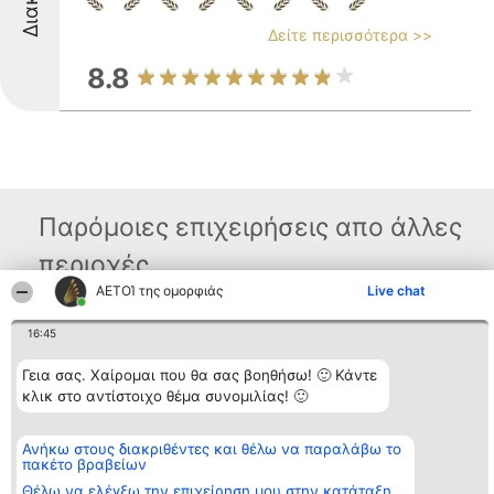
Δείτε περισσότερα >>
8.8
Παρόμοιες επιχειρήσεις απο άλλες
περιοχές
ΑΕΤΟΊ της ομορφιάς
Live chat
16:45
Διοργανωτής της
Κατάταξη
Επικοινωνία
κατάταξης
Διακριθέντες
Επικοινωνία
BEAUTIFUL COMPANY
Λίστα όλων
Γεια σας. Χαίρομαι που θα σας βοηθήσω! 🙂 Κάντε
Μονοπρόσωπη ΙΚΕ
των
κλικ στο αντίστοιχο θέμα συνομιλίας! 🙂
ΤΗΛ. ΕΠΙΚΟΙΝΩΝΙΑΣ:
διακριθέντων
2104128019
Μεθοδολογία
email:
Όροι &
Ανήκω στους διακριθέντες και θέλω να παραλάβω το
aetoi@beautifulcompany.co
προϋποθέσεις
πακέτο βραβείων
ΠΟΛΙΤΙΚΗ
ΑΠΟΡΡΗΤΟΥ
Θέλω να ελέγξω την επιχείρηση μου στην κατάταξη