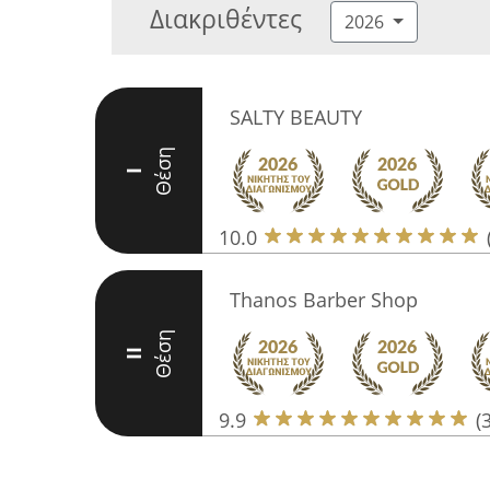
Διακριθέντες
2026
SALTY BEAUTY
Θέση
I
10.0
Thanos Barber Shop
Θέση
II
9.9
(