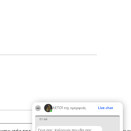
ΑΕΤΟΊ της ομορφιάς
Live chat
01:44
Γεια σας. Χαίρομαι που θα σας