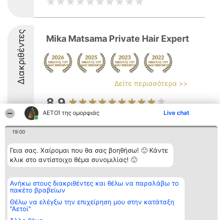
Διακριθέντες
Mika Matsama Private Hair Expert
Δείτε περισσότερα >>
8.9
ΑΕΤΟΊ της ομορφιάς
Live chat
19:00
Διοργανωτής της
Κατάταξη
Επικοινωνία
κατάταξης
Διακριθέντες
Επικοινωνία
Γεια σας. Χαίρομαι που θα σας βοηθήσω! 🙂 Κάντε
BEAUTIFUL COMPANY
Λίστα όλων
Μονοπρόσωπη ΙΚΕ
κλικ στο αντίστοιχο θέμα συνομιλίας! 🙂
των
ΤΗΛ. ΕΠΙΚΟΙΝΩΝΙΑΣ:
διακριθέντων
2104128019
Μεθοδολογία
email:
Όροι &
Ανήκω στους διακριθέντες και θέλω να παραλάβω το
aetoi@beautifulcompany.co
προϋποθέσεις
πακέτο βραβείων
ΠΟΛΙΤΙΚΗ
Θέλω να ελέγξω την επιχείρηση μου στην κατάταξη
ΑΠΟΡΡΗΤΟΥ
"Αετοί"