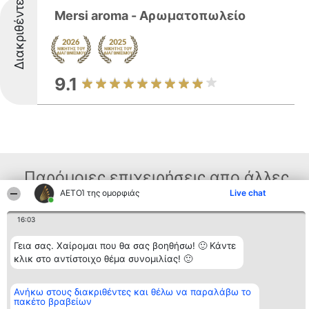
Διακριθέντες
Mersi aroma - Αρωματοπωλείο
9.1
Παρόμοιες επιχειρήσεις απο άλλες
ΑΕΤΟΊ της ομορφιάς
Live chat
περιοχές
16:03
Γεια σας. Χαίρομαι που θα σας βοηθήσω! 🙂 Κάντε
Διοργανωτής της
Κατάταξη
Επικοινωνία
κατάταξης
Διακριθέντες
Επικοινωνία
κλικ στο αντίστοιχο θέμα συνομιλίας! 🙂
BEAUTIFUL COMPANY
Λίστα όλων
Μονοπρόσωπη ΙΚΕ
των
ΤΗΛ. ΕΠΙΚΟΙΝΩΝΙΑΣ:
διακριθέντων
Ανήκω στους διακριθέντες και θέλω να παραλάβω το
2104128019
Μεθοδολογία
πακέτο βραβείων
email:
Όροι &