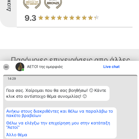
9.3
Παρόμοιες επιχειρήσεις απο άλλες
ΑΕΤΟΊ της ομορφιάς
Live chat
περιοχές
14:29
Γεια σας. Χαίρομαι που θα σας βοηθήσω! 🙂 Κάντε
Διοργανωτής της
Κατάταξη
Επικοινωνία
κατάταξης
κλικ στο αντίστοιχο θέμα συνομιλίας! 🙂
Διακριθέντες
Επικοινωνία
BEAUTIFUL COMPANY
Λίστα όλων
Μονοπρόσωπη ΙΚΕ
των
ΤΗΛ. ΕΠΙΚΟΙΝΩΝΙΑΣ:
διακριθέντων
Ανήκω στους διακριθέντες και θέλω να παραλάβω το
2104128019
Μεθοδολογία
πακέτο βραβείων
email:
Όροι &
Θέλω να ελέγξω την επιχείρηση μου στην κατάταξη
aetoi@beautifulcompany.co
προϋποθέσεις
"Αετοί"
ΠΟΛΙΤΙΚΗ
ΑΠΟΡΡΗΤΟΥ
Άλλο θέμα