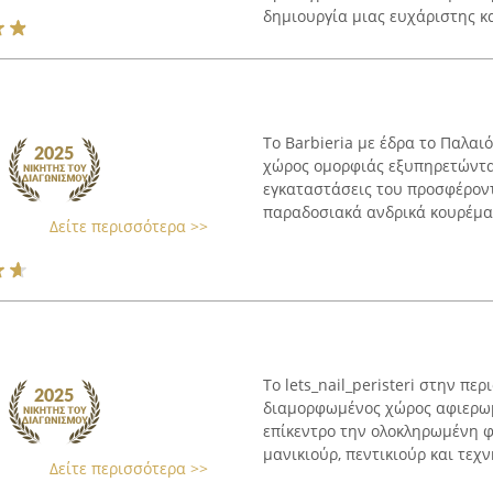
δημιουργία μιας ευχάριστης και
Το Barbieria με έδρα το Παλαι
χώρος ομορφιάς εξυπηρετώντας
εγκαταστάσεις του προσφέροντ
παραδοσιακά ανδρικά κουρέματα
Δείτε περισσότερα >>
Το lets_nail_peristeri στην πε
διαμορφωμένος χώρος αφιερωμέ
επίκεντρο την ολοκληρωμένη φ
μανικιούρ, πεντικιούρ και τεχν
Δείτε περισσότερα >>