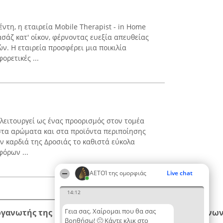
έντη, η εταιρεία Mobile Therapist - in Home
σάζ κατ' οίκον, φέρνοντας ευεξία απευθείας
ν. Η εταιρεία προσφέρει μια ποικιλία
ρετικές ...
λειτουργεί ως ένας προορισμός στον τομέα
 στα αρώματα και στα προϊόντα περιποίησης
ν καρδιά της Δροσιάς το καθιστά εύκολα
όρων ...
ΑΕΤΟΊ της ομορφιάς
Live chat
14:12
Γεια σας. Χαίρομαι που θα σας
ργανωτής της κατάταξης
Κατάταξη
Επικοινων
βοηθήσω! 🙂 Κάντε κλικ στο