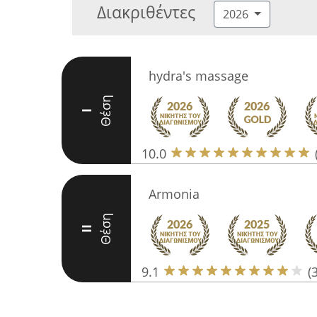
Διακριθέντες
2026
hydra's massage
Θέση
I
10.0
Armonia
Θέση
II
9.1
(