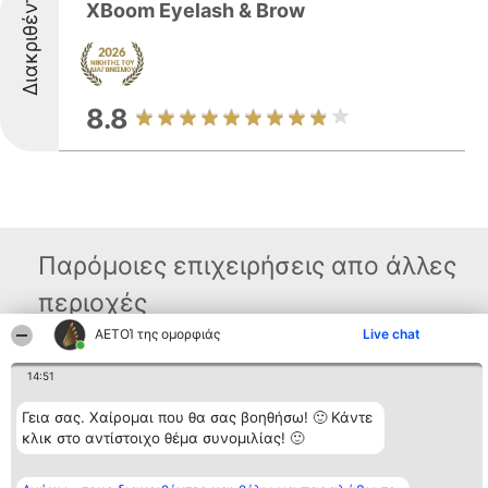
Διακριθέντες
XBoom Eyelash & Brow
8.8
Παρόμοιες επιχειρήσεις απο άλλες
περιοχές
ΑΕΤΟΊ της ομορφιάς
Live chat
Διοργανωτής της
Κατάταξη
Επικοινωνία
14:51
κατάταξης
Διακριθέντες
Επικοινωνία
BEAUTIFUL COMPANY
Λίστα όλων
Γεια σας. Χαίρομαι που θα σας βοηθήσω! 🙂 Κάντε
Μονοπρόσωπη ΙΚΕ
των
κλικ στο αντίστοιχο θέμα συνομιλίας! 🙂
ΤΗΛ. ΕΠΙΚΟΙΝΩΝΙΑΣ:
διακριθέντων
2104128019
Μεθοδολογία
email:
Όροι &