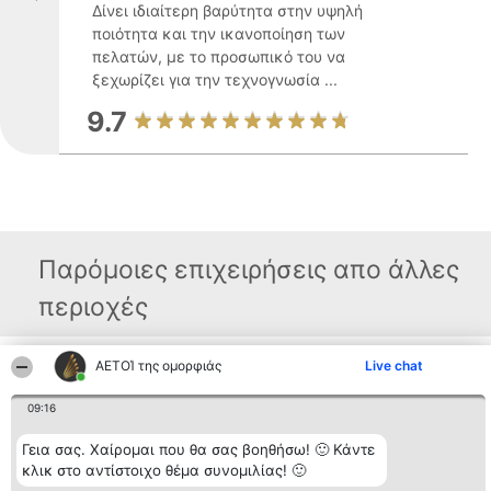
Δίνει ιδιαίτερη βαρύτητα στην υψηλή
ποιότητα και την ικανοποίηση των
πελατών, με το προσωπικό του να
ξεχωρίζει για την τεχνογνωσία ...
9.7
Παρόμοιες επιχειρήσεις απο άλλες
περιοχές
ΑΕΤΟΊ της ομορφιάς
Live chat
Διοργανωτής της
Κατάταξη
Επικοινωνία
κατάταξης
Διακριθέντες
Επικοινωνία
09:16
BEAUTIFUL COMPANY
Λίστα όλων
Μονοπρόσωπη ΙΚΕ
των
ΤΗΛ. ΕΠΙΚΟΙΝΩΝΙΑΣ:
διακριθέντων
Γεια σας. Χαίρομαι που θα σας βοηθήσω! 🙂 Κάντε
2104128019
Μεθοδολογία
κλικ στο αντίστοιχο θέμα συνομιλίας! 🙂
email:
Όροι &