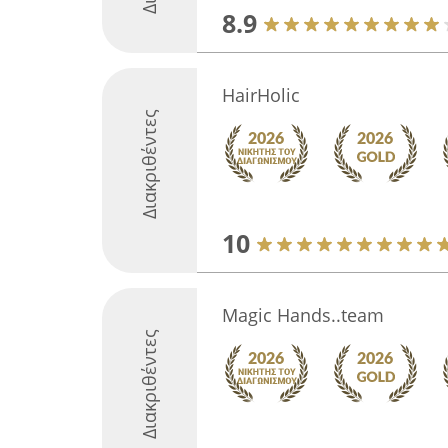
8.9
HairHolic
Διακριθέντες
10
Μagic Hands..team
Διακριθέντες