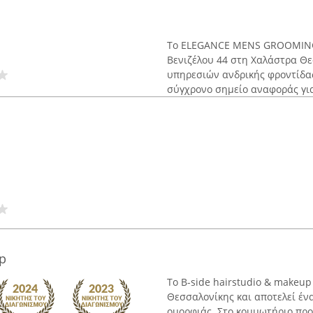
Το ELEGANCE MENS GROOMING, 
Βενιζέλου 44 στη Χαλάστρα Θε
υπηρεσιών ανδρικής φροντίδας
σύγχρονο σημείο αναφοράς για
p
Το B-side hairstudio & makeup
Θεσσαλονίκης και αποτελεί έν
ομορφιάς. Στο κομμωτήριο πρ