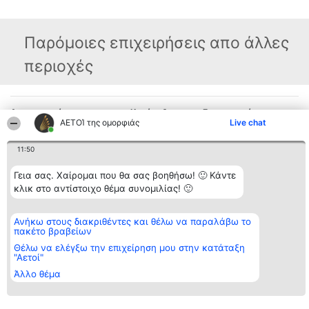
Παρόμοιες επιχειρήσεις απο άλλες
περιοχές
Διοργανωτής της
Κατάταξη
Επικοινωνία
κατάταξης
ΑΕΤΟΊ της ομορφιάς
Live chat
Διακριθέντες
Επικοινωνία
BEAUTIFUL COMPANY
Λίστα όλων
Μονοπρόσωπη ΙΚΕ
των
11:50
ΤΗΛ. ΕΠΙΚΟΙΝΩΝΙΑΣ:
διακριθέντων
2104128019
Μεθοδολογία
email:
Γεια σας. Χαίρομαι που θα σας βοηθήσω! 🙂 Κάντε
Όροι &
aetoi@beautifulcompany.co
προϋποθέσεις
κλικ στο αντίστοιχο θέμα συνομιλίας! 🙂
ΠΟΛΙΤΙΚΗ
ΑΠΟΡΡΗΤΟΥ
Ανήκω στους διακριθέντες και θέλω να παραλάβω το
πακέτο βραβείων
Θέλω να ελέγξω την επιχείρηση μου στην κατάταξη
"Αετοί"
Άλλο θέμα