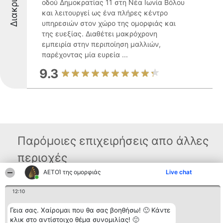
οδού Δημοκρατίας 11 στη Νέα Ιωνία Βόλου
και λειτουργεί ως ένα πλήρες κέντρο
υπηρεσιών στον χώρο της ομορφιάς και
της ευεξίας. Διαθέτει μακρόχρονη
εμπειρία στην περιποίηση μαλλιών,
παρέχοντας μία ευρεία ...
9.3
Παρόμοιες επιχειρήσεις απο άλλες
περιοχές
ΑΕΤΟΊ της ομορφιάς
Live chat
Διοργανωτής της
Κατάταξη
Επικοινωνία
12:10
κατάταξης
Διακριθέντες
Επικοινωνία
BEAUTIFUL COMPANY
Λίστα όλων
Γεια σας. Χαίρομαι που θα σας βοηθήσω! 🙂 Κάντε
Μονοπρόσωπη ΙΚΕ
των
κλικ στο αντίστοιχο θέμα συνομιλίας! 🙂
ΤΗΛ. ΕΠΙΚΟΙΝΩΝΙΑΣ:
διακριθέντων