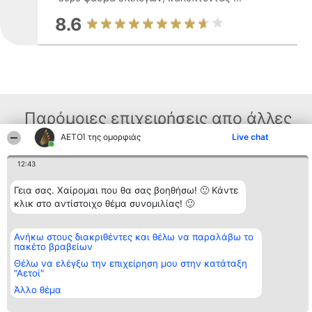
8.6
Παρόμοιες επιχειρήσεις απο άλλες
ΑΕΤΟΊ της ομορφιάς
Live chat
περιοχές
12:43
Διοργανωτής της
Κατάταξη
Επικοινωνία
Γεια σας. Χαίρομαι που θα σας βοηθήσω! 🙂 Κάντε
κατάταξης
Διακριθέντες
Επικοινωνία
κλικ στο αντίστοιχο θέμα συνομιλίας! 🙂
BEAUTIFUL COMPANY
Λίστα όλων
Μονοπρόσωπη ΙΚΕ
των
ΤΗΛ. ΕΠΙΚΟΙΝΩΝΙΑΣ:
διακριθέντων
Ανήκω στους διακριθέντες και θέλω να παραλάβω το
2104128019
Μεθοδολογία
πακέτο βραβείων
email:
Όροι &
aetoi@beautifulcompany.co
προϋποθέσεις
Θέλω να ελέγξω την επιχείρηση μου στην κατάταξη
"Αετοί"
ΠΟΛΙΤΙΚΗ
ΑΠΟΡΡΗΤΟΥ
Άλλο θέμα