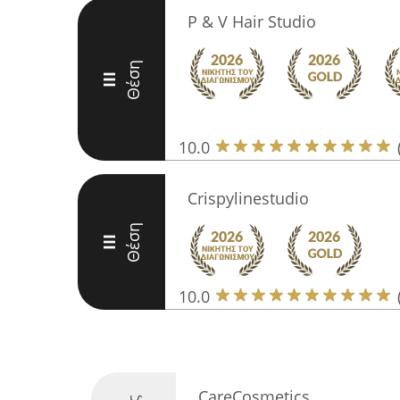
P & V Hair Studio
Θέση
III
10.0
Crispylinestudio
Θέση
III
10.0
CareCosmetics