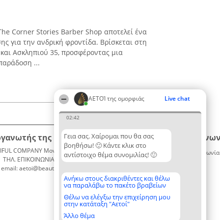
The Corner Stories Barber Shop αποτελεί ένα
ης για την ανδρική φροντίδα. Βρίσκεται στη
και Ασκληπιού 35, προσφέροντας μια
παράδοση ...
ΑΕΤΟΊ της ομορφιάς
Live chat
02:42
Γεια σας. Χαίρομαι που θα σας
ργανωτής της κατάταξης
Κατάταξη
Επικοινων
βοηθήσω! 🙂 Κάντε κλικ στο
IFUL COMPANY Μονοπρόσωπη ΙΚΕ
Διακριθέντες
Επικοινωνία
αντίστοιχο θέμα συνομιλίας! 🙂
ΤΗΛ. ΕΠΙΚΟΙΝΩΝΙΑΣ: 2104128019
Λίστα
email: aetoi@beautifulcompany.co
όλων των
διακριθέντων
Ανήκω στους διακριθέντες και θέλω
να παραλάβω το πακέτο βραβείων
Μεθοδολογία
Όροι &
Θέλω να ελέγξω την επιχείρηση μου
στην κατάταξη "Αετοί"
προϋποθέσεις
ΠΟΛΙΤΙΚΗ
Άλλο θέμα