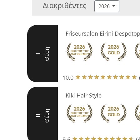
Διακριθέντες
2026
Friseursalon Eirini Despoto
Θέση
I
10.0
Kiki Hair Style
Θέση
II
9.6
(