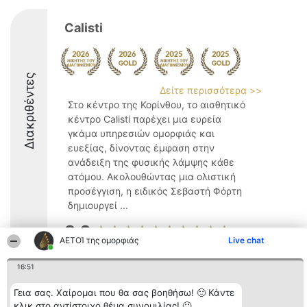
Calisti
Διακριθέντες
Δείτε περισσότερα >>
Στο κέντρο της Κορίνθου, το αισθητικό
κέντρο Calisti παρέχει μια ευρεία
γκάμα υπηρεσιών ομορφιάς και
ευεξίας, δίνοντας έμφαση στην
ανάδειξη της φυσικής λάμψης κάθε
ατόμου. Ακολουθώντας μια ολιστική
προσέγγιση, η ειδικός Σεβαστή Φόρτη
δημιουργεί ...
9.6
ΑΕΤΟΊ της ομορφιάς
Live chat
16:51
Διοργανωτής της
Κατάταξη
Επικοινωνία
κατάταξης
Διακριθέντες
Επικοινωνία
Γεια σας. Χαίρομαι που θα σας βοηθήσω! 🙂 Κάντε
BEAUTIFUL COMPANY
Λίστα όλων
κλικ στο αντίστοιχο θέμα συνομιλίας! 🙂