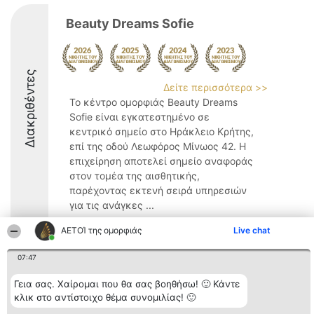
Beauty Dreams Sofie
Διακριθέντες
Δείτε περισσότερα >>
Το κέντρο ομορφιάς Beauty Dreams
Sofie είναι εγκατεστημένο σε
κεντρικό σημείο στο Ηράκλειο Κρήτης,
επί της οδού Λεωφόρος Μίνωος 42. Η
επιχείρηση αποτελεί σημείο αναφοράς
στον τομέα της αισθητικής,
παρέχοντας εκτενή σειρά υπηρεσιών
για τις ανάγκες ...
9
ΑΕΤΟΊ της ομορφιάς
Live chat
07:47
Διοργανωτής της
Κατάταξη
Επικοινωνία
Γεια σας. Χαίρομαι που θα σας βοηθήσω! 🙂 Κάντε
κατάταξης
Διακριθέντες
Επικοινωνία
κλικ στο αντίστοιχο θέμα συνομιλίας! 🙂
BEAUTIFUL COMPANY
Λίστα όλων
Μονοπρόσωπη ΙΚΕ
των