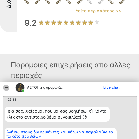
Δείτε περισσότερα >>
9.2
Παρόμοιες επιχειρήσεις απο άλλες
περιοχές
ΑΕΤΟΊ της ομορφιάς
Live chat
Διοργανωτής της
Κατάταξη
Επικοινωνία
23:33
κατάταξης
Διακριθέντες
Επικοινωνία
BEAUTIFUL COMPANY
Λίστα όλων
Μονοπρόσωπη ΙΚΕ
των
Γεια σας. Χαίρομαι που θα σας βοηθήσω! 🙂 Κάντε
ΤΗΛ. ΕΠΙΚΟΙΝΩΝΙΑΣ:
διακριθέντων
κλικ στο αντίστοιχο θέμα συνομιλίας! 🙂
2104128019
Μεθοδολογία
email:
Όροι &
aetoi@beautifulcompany.co
προϋποθέσεις
Ανήκω στους διακριθέντες και θέλω να παραλάβω το
ΠΟΛΙΤΙΚΗ
πακέτο βραβείων
ΑΠΟΡΡΗΤΟΥ