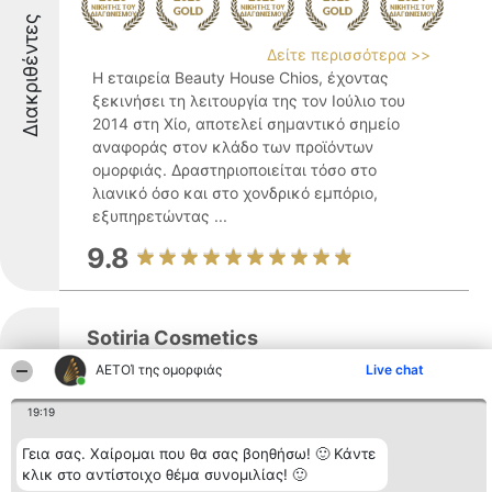
Διακριθέντες
Δείτε περισσότερα >>
Η εταιρεία Beauty House Chios, έχοντας
ξεκινήσει τη λειτουργία της τον Ιούλιο του
2014 στη Χίο, αποτελεί σημαντικό σημείο
αναφοράς στον κλάδο των προϊόντων
ομορφιάς. Δραστηριοποιείται τόσο στο
λιανικό όσο και στο χονδρικό εμπόριο,
εξυπηρετώντας ...
9.8
Sotiria Cosmetics
ΑΕΤΟΊ της ομορφιάς
Live chat
Διακριθέντες
19:19
Δείτε περισσότερα >>
Γεια σας. Χαίρομαι που θα σας βοηθήσω! 🙂 Κάντε
Η Sotiria Cosmetics λειτουργεί στη Χίο και
κλικ στο αντίστοιχο θέμα συνομιλίας! 🙂
έχει καταξιωθεί ως σημαντικό σημείο